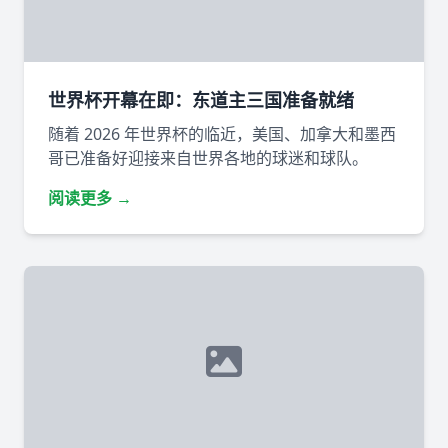
世界杯开幕在即：东道主三国准备就绪
随着 2026 年世界杯的临近，美国、加拿大和墨西
哥已准备好迎接来自世界各地的球迷和球队。
阅读更多 →