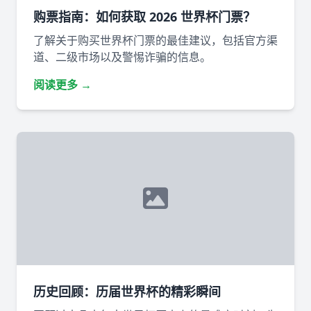
购票指南：如何获取 2026 世界杯门票？
了解关于购买世界杯门票的最佳建议，包括官方渠
道、二级市场以及警惕诈骗的信息。
阅读更多 →
历史回顾：历届世界杯的精彩瞬间